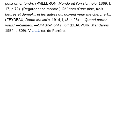
peux en entendre
(PAILLERON,
Monde où l'on s'ennuie,
1869, I,
17, p.72). (Regardant sa montre.)
Oh! nom d'une pipe, trois
heures et demie!... et les autres qui doivent venir me chercher!...
(FEYDEAU,
Dame Maxim's,
1914, I, /3, p.26).
—Quand partez-
vous? —Samedi. —Oh! dit-il, oh! si tôt!
(BEAUVOIR,
Mandarins,
1954, p.309). V.
mais
ex. de Farrère.