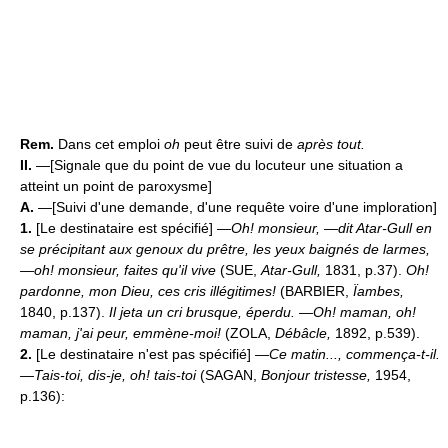
Rem.
Dans cet emploi
oh
peut être suivi de
après tout.
II.
—[Signale que du point de vue du locuteur une situation a
atteint un point de paroxysme]
A.
—[Suivi d'une demande, d'une requête voire d'une imploration]
1.
[Le destinataire est spécifié]
—Oh! monsieur, —dit Atar-Gull en
se précipitant aux genoux du prêtre, les yeux baignés de larmes,
—oh! monsieur, faites qu'il vive
(SUE,
Atar-Gull,
1831, p.37).
Oh!
pardonne, mon Dieu, ces cris illégitimes!
(BARBIER,
Ïambes,
1840, p.137).
Il jeta un cri brusque, éperdu. —Oh! maman, oh!
maman, j'ai peur, emmène-moi!
(ZOLA,
Débâcle,
1892, p.539).
2.
[Le destinataire n'est pas spécifié]
—Ce matin..., commença-t-il.
—Tais-toi, dis-je, oh! tais-toi
(SAGAN,
Bonjour tristesse,
1954,
p.136):