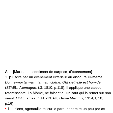
A.
—[Marque un sentiment de surprise, d'étonnement]
1.
[Suscité par un événement extérieur au discours lui-même]
Donne-moi ta main, ta main chérie. Oh! ciel! elle est humide
(STAËL,
Allemagne,
t.3, 1810, p.118). Il applique une claque
retentissante. La Môme, ne faisant qu'un saut qui la remet sur son
séant:
Oh! chameau!
(FEYDEAU,
Dame Maxim's,
1914, I, 10,
p.16):
•
1. ... tiens, agenouille-toi sur le parquet et mire un peu par ce