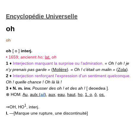
Encyclopédie Universelle
oh
oh
oh
[ o ]
interj.
• 1659; anciennt
ho;
lat.
oh
1
♦
Interjection marquant la surprise ou l'admiration.
« Oh ! oh ! je
n'y prenais pas garde »
(
Molière
)
. « Oh ! c'était un malin »
(
Zola
)
.
2
♦
Interjection renforçant l'expression d'un sentiment quelconque.
Oh ! quelle chance ! Oh là là !
3
♦
N. m. inv.
Pousser des oh ! et des ah !
[ deoedea ]
.
⊗ HOM.
Au
,
aulx (
ail
)
,
aux
,
eau
,
haut
,
ho
,
1. o
,
ô
,
os.
1
⇒OH, HO
, interj.
I.
—[Marque une rupture, une discontinuité]