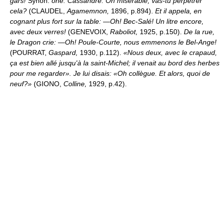
gars!
Synon.
ohé.
Cassandre: Oh misérable, vas-tu perpétrer
cela?
(CLAUDEL,
Agamemnon,
1896, p.894).
Et il appela, en
cognant plus fort sur la table: —Oh! Bec-Salé! Un litre encore,
avec deux verres!
(GENEVOIX,
Raboliot,
1925, p.150).
De la rue,
le Dragon crie: —Oh! Poule-Courte, nous emmenons le Bel-Ange!
(POURRAT,
Gaspard,
1930, p.112).
«Nous deux, avec le crapaud,
ça est bien allé jusqu'à la saint-Michel; il venait au bord des herbes
pour me regarder». Je lui disais: «Oh collègue. Et alors, quoi de
neuf?»
(GIONO,
Colline,
1929, p.42).