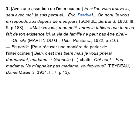
1.
[Avec une assertion de l'interlocuteur]
Et si l'on vous trouve ici,
seul avec moi, je suis perdue!... Éric:
Perdue
!... Oh non! Je vous
en réponds aux dépens de mes jours
(SCRIBE,
Bertrand,
1833, III,
9, p.188).
—«Mais voyons, mon petit, après le tableau que tu m'as
fait de ton existence ici, la vie de famille ne peut pas être pire!»
—«Oh si!»
(MARTIN DU G.,
Thib.,
Pénitenc., 1922, p.716).
—
En partic.
[Pour récuser une manière de parler de
l'interlocuteur]
Bien, c'est très bien! mais je vous prierai
dorénavant, madame...! Gabrielle
(...) chatte:
Oh! non!... Pas
madame! Ne m'appelez pas madame, voulez-vous?
(FEYDEAU,
Dame Maxim's,
1914, II, 7, p.43).