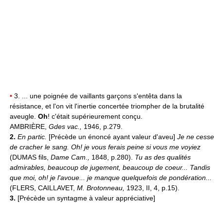
•
3. ... une poignée de vaillants garçons s'entêta dans la
résistance, et l'on vit l'inertie concertée triompher de la brutalité
aveugle.
Oh
! c'était supérieurement conçu.
AMBRIÈRE,
Gdes vac.,
1946, p.279.
2.
En partic.
[Précède un énoncé ayant valeur d'aveu]
Je ne cesse
de cracher le sang. Oh! je vous ferais peine si vous me voyiez
(DUMAS fils,
Dame Cam.,
1848, p.280).
Tu as des qualités
admirables, beaucoup de jugement, beaucoup de coeur... Tandis
que moi, oh! je l'avoue... je manque quelquefois de pondération...
(FLERS, CAILLAVET,
M. Brotonneau,
1923, II, 4, p.15).
3.
[Précède un syntagme à valeur appréciative]