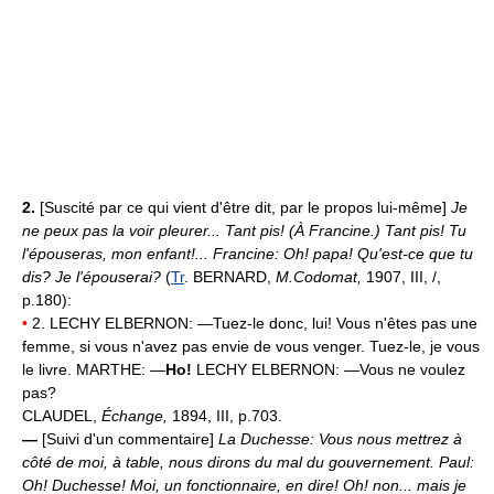
2.
[Suscité par ce qui vient d'être dit, par le propos lui-même]
Je
ne peux pas la voir pleurer... Tant pis! (À Francine.) Tant pis! Tu
l'épouseras, mon enfant!... Francine: Oh! papa! Qu'est-ce que tu
dis? Je l'épouserai?
(
Tr
. BERNARD,
M.Codomat,
1907, III, /,
p.180):
•
2. LECHY ELBERNON: —Tuez-le donc, lui! Vous n'êtes pas une
femme, si vous n'avez pas envie de vous venger. Tuez-le, je vous
le livre. MARTHE: —
Ho!
LECHY ELBERNON: —Vous ne voulez
pas?
CLAUDEL,
Échange,
1894, III, p.703.
—
[Suivi d'un commentaire]
La Duchesse: Vous nous mettrez à
côté de moi, à table, nous dirons du mal du gouvernement. Paul:
Oh! Duchesse! Moi, un fonctionnaire, en dire! Oh! non... mais je