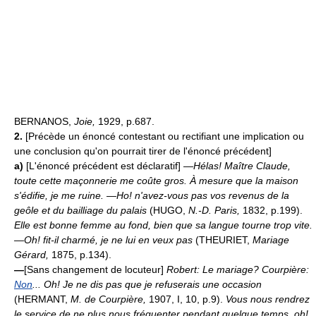
BERNANOS,
Joie,
1929, p.687.
2.
[Précède un énoncé contestant ou rectifiant une implication ou
une conclusion qu'on pourrait tirer de l'énoncé précédent]
a)
[L'énoncé précédent est déclaratif]
—Hélas! Maître Claude,
toute cette maçonnerie me coûte gros. À mesure que la maison
s'édifie, je me ruine. —Ho! n'avez-vous pas vos revenus de la
geôle et du bailliage du palais
(HUGO,
N.-D. Paris,
1832, p.199).
Elle est bonne femme au fond, bien que sa langue tourne trop vite.
—Oh! fit-il charmé, je ne lui en veux pas
(THEURIET,
Mariage
Gérard,
1875, p.134).
—
[Sans changement de locuteur]
Robert: Le mariage? Courpière:
Non
... Oh! Je ne dis pas que je refuserais une occasion
(HERMANT,
M. de Courpière,
1907, I, 10, p.9).
Vous nous rendrez
le service de ne plus nous fréquenter pendant quelque temps, oh!