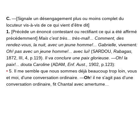
C.
—[Signale un désengagement plus ou moins complet du
locuteur vis-à-vis de ce qui vient d'être dit]
1.
[Précède un énoncé contestant ou rectifiant ce qui a été affirmé
précédemment]
Mais c'est très... très-mal!... Comment, des
rendez-vous, la nuit, avec un jeune homme!... Gabrielle,
vivement
:
Oh! pas avec un jeune homme!... avec lui!
(SARDOU,
Rabagas,
1872, III, 4, p.119).
Il va conclure une paix glorieuse. —Oh! la
paix!... douta Caroline
(ADAM,
Enf. Aust.,
1902, p.123):
•
5. Il me semble que nous sommes déjà beaucoup trop loin, vous
et moi, d'une conversation ordinaire. —
Oh
! il ne s'agit pas d'une
conversation ordinaire, fit Chantal avec amertume...