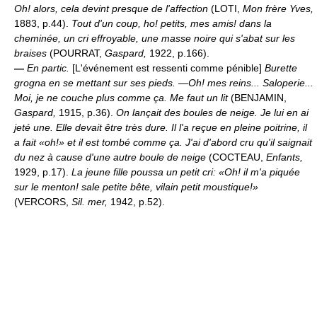
Oh! alors, cela devint presque de l'affection
(LOTI,
Mon frère Yves,
1883, p.44).
Tout d'un coup, ho! petits, mes amis! dans la
cheminée, un cri effroyable, une masse noire qui s'abat sur les
braises
(POURRAT,
Gaspard,
1922, p.166).
—
En partic.
[L'événement est ressenti comme pénible]
Burette
grogna en se mettant sur ses pieds. —Oh! mes reins... Saloperie...
Moi, je ne couche plus comme ça. Me faut un lit
(BENJAMIN,
Gaspard,
1915, p.36).
On lançait des boules de neige. Je lui en ai
jeté une. Elle devait être très dure. Il l'a reçue en pleine poitrine, il
a fait «oh!» et il est tombé comme ça. J'ai d'abord cru qu'il saignait
du nez à cause d'une autre boule de neige
(COCTEAU,
Enfants,
1929, p.17).
La jeune fille poussa un petit cri: «Oh! il m'a piquée
sur le menton! sale petite bête, vilain petit moustique!»
(VERCORS,
Sil. mer,
1942, p.52).