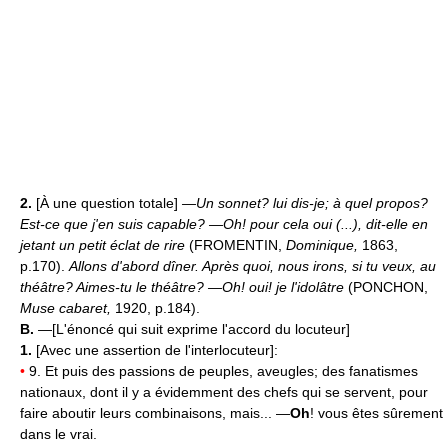
2.
[À une question totale]
—Un sonnet? lui dis-je; à quel propos?
Est-ce que j'en suis capable?
—Oh! pour cela oui (...), dit-elle en
jetant un petit éclat de rire
(FROMENTIN,
Dominique,
1863,
p.170).
Allons d'abord dîner. Après quoi, nous irons, si tu veux, au
théâtre? Aimes-tu le théâtre? —Oh! oui! je l'idolâtre
(PONCHON,
Muse cabaret,
1920, p.184).
B.
—[L'énoncé qui suit exprime l'accord du locuteur]
1.
[Avec une assertion de l'interlocuteur]:
•
9. Et puis des passions de peuples, aveugles; des fanatismes
nationaux, dont il y a évidemment des chefs qui se servent, pour
faire aboutir leurs combinaisons, mais... —
Oh
! vous êtes sûrement
dans le vrai.