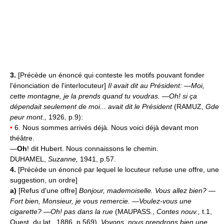
3.
[Précède un énoncé qui conteste les motifs pouvant fonder
l'énonciation de l'interlocuteur]
Il avait dit au Président: —Moi,
cette montagne, je la prends quand tu voudras. —Oh! si ça
dépendait seulement de moi... avait dit le Président
(RAMUZ,
Gde
peur mont.,
1926, p.9):
•
6. Nous sommes arrivés déjà. Nous voici déjà devant mon
théâtre.
—
Oh
! dit Hubert. Nous connaissons le chemin.
DUHAMEL,
Suzanne,
1941, p.57.
4.
[Précède un énoncé par lequel le locuteur refuse une offre, une
suggestion, un ordre]
a)
[Refus d'une offre]
Bonjour, mademoiselle. Vous allez bien? —
Fort bien, Monsieur, je vous remercie. —Voulez-vous une
cigarette? —Oh! pas dans la rue
(MAUPASS.,
Contes nouv.,
t.1,
Quest. du lat., 1886, p.569).
Voyons, nous prendrons
bien une