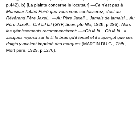
p.442).
b)
[La plainte concerne le locuteur]
—Ce n'est pas à
Monsieur l'abbé Poiré que vous vous confesserez, c'est au
Révérend Père Jaxel... —Au Père Jaxel!... Jamais de jamais!... Au
Père Jaxel!... Oh! la! la!
(GYP,
Souv. pte fille,
1928, p.296).
Alors
les gémissements recommencèrent: —«Oh là là... Oh là là...»
Jacques reposa sur le lit le bras qu'il tenait et il s'aperçut que ses
doigts y avaient imprimé des marques
(MARTIN DU G.,
Thib.,
Mort père, 1929, p.1276).