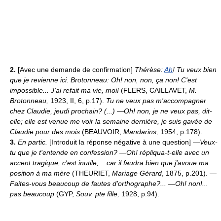
2.
[Avec une demande de confirmation]
Thérèse:
Ah
! Tu veux bien
que je revienne ici. Brotonneau: Oh! non, non, ça non! C'est
impossible... J'ai refait ma vie, moi!
(FLERS, CAILLAVET,
M.
Brotonneau,
1923, II, 6, p.17).
Tu ne veux pas m'accompagner
chez Claudie, jeudi prochain? (...) —Oh! non, je ne veux pas, dit-
elle; elle est venue me voir la semaine dernière, je suis gavée de
Claudie pour des mois
(BEAUVOIR,
Mandarins,
1954, p.178).
3.
En partic.
[Introduit la réponse négative à une question]
—Veux-
tu que je t'entende en confession? —Oh! répliqua-t-elle avec un
accent tragique, c'est inutile,... car il faudra bien que j'avoue ma
position à ma mère
(THEURIET,
Mariage Gérard
, 1875, p.201).
—
Faites-vous beaucoup de fautes d'orthographe?... —Oh! non!...
pas beaucoup
(GYP,
Souv. pte fille,
1928, p.94).