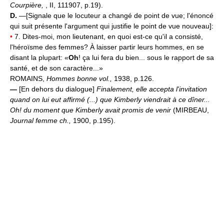
Courpière,
, II, 111907, p.19).
D.
—[Signale que le locuteur a changé de point de vue; l'énoncé
qui suit présente l'argument qui justifie le point de vue nouveau]:
•
7. Dites-moi, mon lieutenant, en quoi est-ce qu'il a consisté,
l'héroïsme des femmes? À laisser partir leurs hommes, en se
disant la plupart: «
Oh
! ça lui fera du bien... sous le rapport de sa
santé, et de son caractère...»
ROMAINS,
Hommes bonne vol.,
1938, p.126.
—
[En dehors du dialogue]
Finalement, elle accepta l'invitation
quand on lui eut affirmé (...) que Kimberly viendrait à ce dîner...
Oh! du moment que Kimberly avait promis de venir
(MIRBEAU,
Journal femme ch.,
1900, p.195).