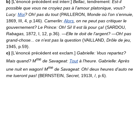
b)
[L'énoncé précédent est interr.]
Bellac,
tendrement:
Est-il
possible que vous ne croyiez pas à l'amour platonique, vous?
Lucy:
Moi
? Oh! pas du tout
(PAILLERON,
Monde où l'on s'ennuie,
1869, III, 4, p.146).
Camerlin:
Alors
, on ne peut pas critiquer le
gouvernement? Le Prince: Oh! Si! Il est là pour ça!
(SARDOU,
Rabagas,
1872, I, 12, p.36).
—Elle te doit de l'argent? —Oh! pas
grand-chose... ce n'est pas la question
(VAILLAND,
Drôle de jeu,
1945, p.59).
c)
[L'énoncé précédent est exclam.]
Gabrielle: Vous repartez?
me
Mais quand? M
de Savageat:
Tout
à l'heure. Gabrielle: Après
me
une nuit en wagon! M
de Savageat: Oh! deux heures d'auto ne
me tueront pas!
(BERNSTEIN,
Secret,
1913I, /, p.6).