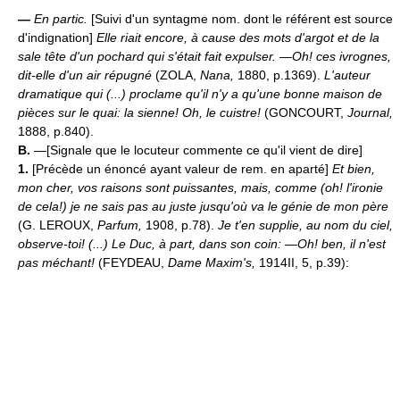
—
En partic.
[Suivi d'un syntagme nom. dont le référent est source
d'indignation]
Elle riait encore, à cause des mots d'argot et de la
sale tête d'un pochard qui s'était fait expulser. —Oh! ces ivrognes,
dit-elle d'un air répugné
(ZOLA,
Nana,
1880, p.1369).
L'auteur
dramatique qui (...) proclame qu'il n'y a qu'une bonne maison de
pièces sur le quai: la sienne! Oh, le cuistre!
(GONCOURT,
Journal,
1888, p.840).
B.
—[Signale que le locuteur commente ce qu'il vient de dire]
1.
[Précède un énoncé ayant valeur de rem. en aparté]
Et bien,
mon cher, vos raisons sont puissantes, mais, comme (oh! l'ironie
de cela!) je ne sais pas au juste jusqu'où va le génie de mon père
(G. LEROUX,
Parfum,
1908, p.78).
Je t'en supplie, au nom du ciel,
observe-toi! (...) Le Duc, à part, dans son coin: —Oh! ben, il n'est
pas méchant!
(FEYDEAU,
Dame Maxim's,
1914II, 5, p.39):