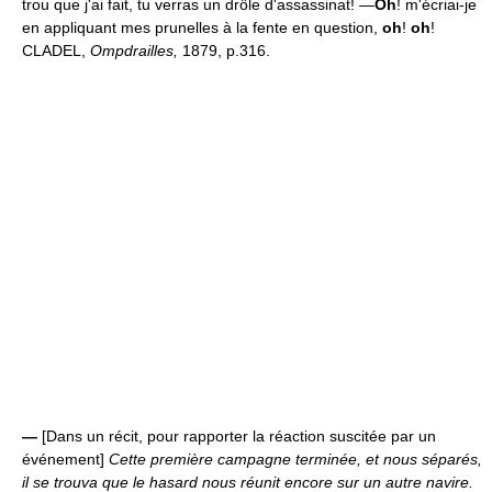
trou que j'ai fait, tu verras un drôle d'assassinat! —
Oh
! m'écriai-je
en appliquant mes prunelles à la fente en question,
oh
!
oh
!
CLADEL,
Ompdrailles,
1879, p.316.
—
[Dans un récit, pour rapporter la réaction suscitée par un
événement]
Cette première campagne terminée, et nous séparés,
il se trouva que le hasard nous réunit encore sur un autre navire.