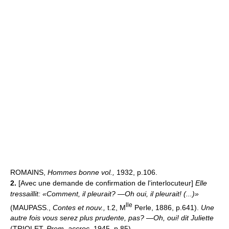
ROMAINS,
Hommes bonne vol.,
1932, p.106.
2.
[Avec une demande de confirmation de l'interlocuteur]
Elle
tressaillit: «Comment, il pleurait? —Oh oui, il pleurait! (...)»
lle
(MAUPASS.,
Contes et nouv.,
t.2, M
Perle, 1886, p.641).
Une
autre fois vous serez plus prudente, pas? —Oh, oui! dit Juliette
(TRIOLET,
Prem. accroc,
1945, p.85).