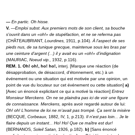
—
En partic.
Oh hisse.
V.
—
Emploi subst.
Aux premiers mots de son client, sa bouche
s'ouvrit dans un «oh!» de stupéfaction, et ne se referma pas
(CHÂTEAUBRIANT,
Lourdines,
1911, p.104).
À l'aspect de ses
pieds nus, de sa tunique grecque, maintenue sous les bras par
une ceinture d'argent (...) il y avait eu un «oh!» d'indignation
(MAURIAC,
Noeud vip.,
1932, p.116).
REM.
1.
Oh! oh!, ho! ho!,
interj. [Marque une réaction (de
désapprobation, de désaccord, d'étonnement, etc.) à un
événement ou une situation qui est motivée par une opinion, un
point de vue du locuteur sur cet événement ou cette situation]
a)
[Avec un énoncé explicitant ce qui a motivé la réaction]
Entrez
Monsieur Merckens. On ne se plaindra pas ici de voir une figure
de connaissance.
Merckens,
après avoir regardé autour de lui:
Oh! oh! L'homme de loi ne m'avait pas trompé. Ça sent la misère
(BECQUE,
Corbeaux,
1882, IV, 1, p.213).
Il n'est pas loin... Je le
flaire depuis un instant... Ho! Ho! Que ce maître est dur!
(BERNANOS,
Soleil Satan,
1926, p.182).
b)
[Sans énoncé