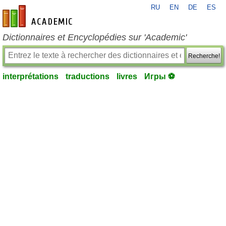
RU
EN
DE
ES
fr-academic.com
Dictionnaires et Encyclopédies sur 'Academic'
Recherche!
interprétations
traductions
livres
Игры ⚽