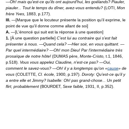
—Oh! mais qu'est-ce qu'ils ont aujourd'hui, les goélands? Piauler,
piauler... Tout le temps du dîner, avez-vous entendu?
(LOTI,
Mon
frère Yves,
1883, p.177).
III.
—[Marque que le locuteur présente la position qu'il exprime, le
point de vue qu'il donne comme allant de soi]
A.
—[L'énoncé qui suit est la réponse à une question]
1.
[À une question partielle]
C'est lui au contraire qui s'est fait
présenter à nous. —Quand cela? —Hier soir, en vous quittant. —
Par quel intermédiaire? —Oh! mon Dieu! Par l'intermédiaire très
prosaïque de notre hôte!
(DUMAS père,
Monte-Cristo,
t.1, 1846,
p.518).
Vous vous appelez Claudine, n'est-ce pas? —Oui,
comment le savez-vous? —Oh! il y a longtemps qu'on «
cause
» de
vous
(COLETTE,
Cl. école,
1900, p.197).
Doroty: Qu'est-ce qu'il y
a entre elle et Jimmy? Isabelle: Oh! pas grand-chose... Un petit
flirt, probablement
(BOURDET,
Sexe faible,
1931, II, p.352).