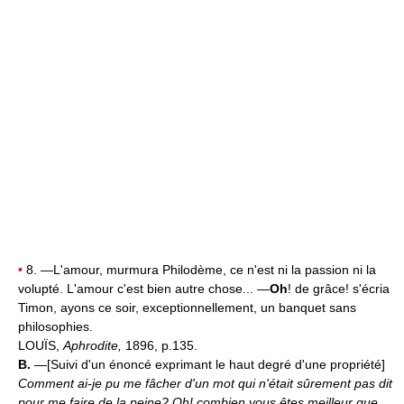
•
8. —L'amour, murmura Philodème, ce n'est ni la passion ni la
volupté. L'amour c'est bien autre chose... —
Oh
! de grâce! s'écria
Timon, ayons ce soir, exceptionnellement, un banquet sans
philosophies.
LOUÏS,
Aphrodite,
1896, p.135.
B.
—[Suivi d'un énoncé exprimant le haut degré d'une propriété]
Comment ai-je pu me fâcher d'un mot qui n'était sûrement pas dit
pour me faire de la peine? Oh! combien vous êtes meilleur que