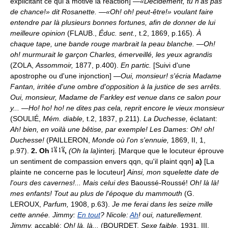
explicitant ce qui a motivé la réaction]
—«Décidément, tu n'as pas
de chance!» dit Rosanette. —«Oh! oh! peut-être!» voulant faire
entendre par là plusieurs bonnes fortunes, afin de donner de lui
meilleure opinion
(FLAUB.,
Éduc. sent.,
t.2, 1869, p.165).
À
chaque tape, une bande rouge marbrait la peau blanche. —Oh!
oh! murmurait le garçon Charles, émerveillé, les yeux agrandis
(ZOLA,
Assommoir,
1877, p.400).
En partic.
[Suivi d'une
apostrophe ou d'une injonction]
—Oui, monsieur! s'écria Madame
Fantan, irritée d'une ombre d'opposition à la justice de ses arrêts.
Oui, monsieur, Madame de Farkley est venue dans ce salon pour
y... —Ho! ho! ho! ne dites pas cela, reprit encore le vieux monsieur
(SOULIÉ,
Mém. diable,
t.2, 1837, p.211).
La Duchesse,
éclatant:
Ah! bien, en voilà une bêtise, par exemple! Les Dames: Oh! oh!
Duchesse!
(PAILLERON,
Monde où l'on s'ennuie,
1869, II, 1,
p.97).
2.
Oh
,
(Oh la la)
interj. [Marque que le locuteur éprouve
un sentiment de compassion envers qqn, qu'il plaint qqn]
a)
[La
plainte ne concerne pas le locuteur]
Ainsi, mon squelette date de
l'ours des cavernes!... Mais celui des
Baoussé-Roussé!
Oh! là là!
mes enfants! Tout au plus de l'époque du mammouth
(G.
LEROUX,
Parfum,
1908, p.63).
Je me ferai dans les seize mille
cette année. Jimmy:
En tout
? Nicole:
Ah
! oui, naturellement.
Jimmy,
accablé:
Oh! là, là...
(BOURDET,
Sexe faible,
1931, III,